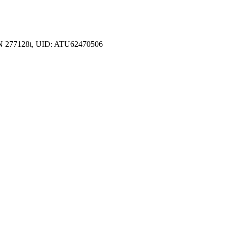
 FN 277128t, UID: ATU62470506