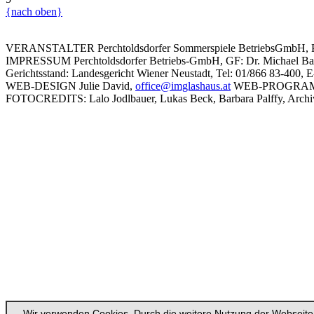
{nach oben}
VERANSTALTER
Perchtoldsdorfer Sommerspiele BetriebsGmbH, Pl
IMPRESSUM
Perchtoldsdorfer Betriebs-GmbH, GF: Dr. Michael B
Gerichtsstand: Landesgericht Wiener Neustadt, Tel: 01/866 83-400, 
WEB-DESIGN
Julie David,
office@imglashaus.at
WEB-PROGRA
FOTOCREDITS:
Lalo Jodlbauer, Lukas Beck, Barbara Palffy, Archiv,
Wir verwenden Cookies. Durch die weitere Nutzung der Webseite